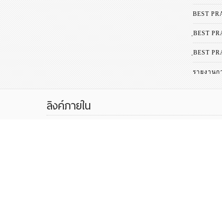
BEST PR
ฺBEST PRA
ฺBEST PR
รายงานกา
ลิงค์ภายใน
ดูผลการเรียนนร.
ลงทะเบียนชุมนุม
Check Grade
Activity Registry
ลิงค์ที่เก