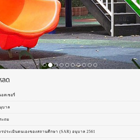
โหลด
อสเซอรี่
นุบาล
ประถม
รประเมินตนเองของสถานศึกษา (SAR) อนุบาล 2561