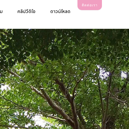
ติดต่อเรา
รม
คลิปวีดิโอ
ดาวน์โหลด