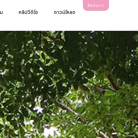
ติดต่อเรา
รม
คลิปวีดิโอ
ดาวน์โหลด