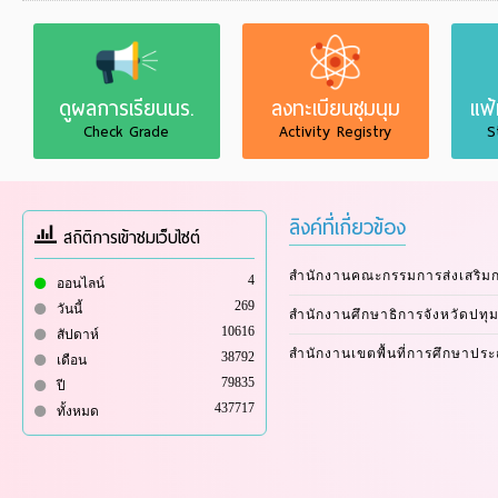
ดูผลการเรียนนร.
ลงทะเบียนชุมนุม
แฟ
Check Grade
Activity Registry
S
ลิงค์ที่เกี่ยวข้อง
สถิติการเข้าชมเว็บไซต์
สำนักงานคณะกรรมการส่งเสริม
4
ออนไลน์
269
วันนี้
สำนักงานศึกษาธิการจังหวัดปทุม
10616
สัปดาห์
สำนักงานเขตพื้นที่การศึกษาปร
38792
เดือน
79835
ปี
437717
ทั้งหมด