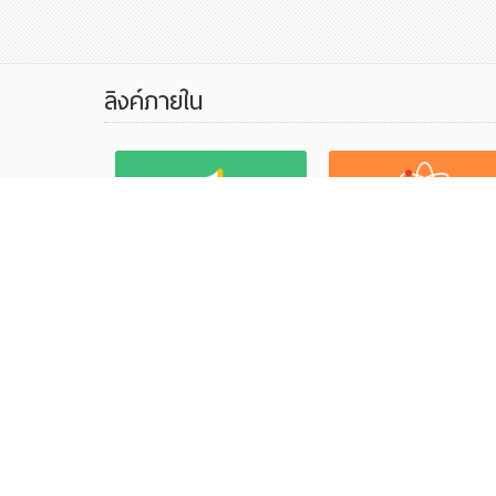
ลิงค์ภายใน
ดูผลการเรียนนร.
ลงทะเบียนชุมนุม
Check Grade
Activity Registry
ลิงค์ที่เก
สถิติการเข้าชมเว็บไซต์
สำนักงาน
2
ออนไลน์
297
วันนี้
สำนักงานศ
10218
สัปดาห์
สำนักงาน