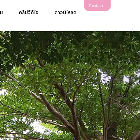
ติดต่อเรา
รม
คลิปวีดิโอ
ดาวน์โหลด