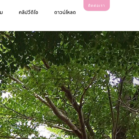
ติดต่อเรา
รม
คลิปวีดิโอ
ดาวน์โหลด