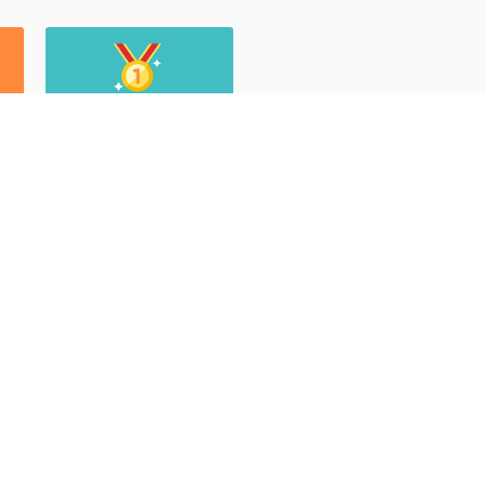
แฟ้มประวัติผลงาน
Student Porfolio
ี่ยวข้อง
ติดต่อสอบถาม
ลิงค์ทั้งหมด
12/1 หมู่ 4 ต.บึง
คณะกรรมการส่งเสริมการศึกษาเอกชน
12150
ึกษาธิการจังหวัดปทุมธานี
โทร 02-191-0515-
เขตพื้นที่การศึกษาประถมศึกษาปทุม
แฟกซ์ 02-191-05
fuangfha@ffwschoo