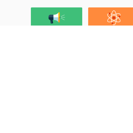
ดูผลการเรียนนร.
ลงทะเบียนชุมนุม
Check Grade
Activity Registry
ลิงค์ที่เก
สถิติการเข้าชมเว็บไซต์
สำนักงาน
5
ออนไลน์
7
วันนี้
สำนักงานศ
9050
สัปดาห์
สำนักงาน
37226
เดือน
78269
ปี
436151
ทั้งหมด